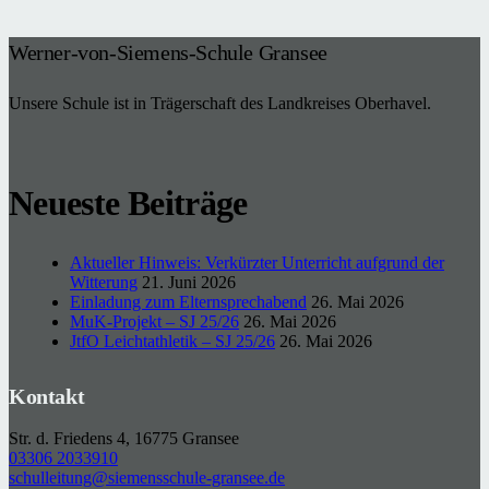
Werner-von-Siemens-Schule Gransee
Unsere Schule ist in Trägerschaft des Landkreises Oberhavel.
Neueste Beiträge
Aktueller Hinweis: Verkürzter Unterricht aufgrund der
Witterung
21. Juni 2026
Einladung zum Elternsprechabend
26. Mai 2026
MuK-Projekt – SJ 25/26
26. Mai 2026
JtfO Leichtathletik – SJ 25/26
26. Mai 2026
Kontakt
Str. d. Friedens 4, 16775 Gransee
03306 2033910
schulleitung@siemensschule-gransee.de