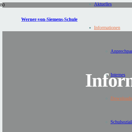
Aktuelles
Werner-von-Siemens-Schule
Informationen
Anprechpar
Infor
Internes
Downloads
Schul­sozial