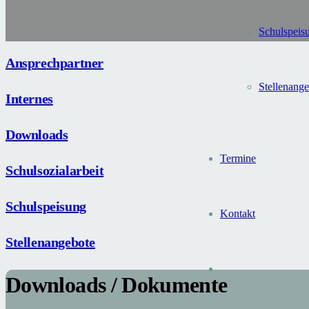
Schulspeis
Ansprechpartner
Stellen­ang
Internes
Downloads
Termine
Schulsozialarbeit
Schulspeisung
Kontakt
Stellenangebote
Downloads / Dokumente