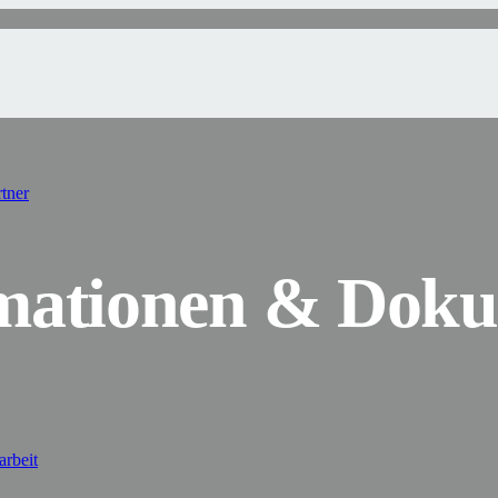
tner
mationen & Dok
arbeit