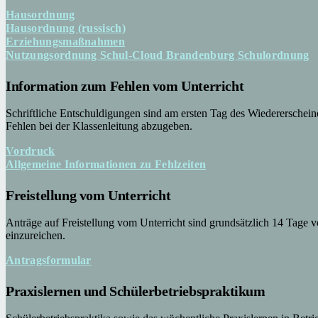
Hausordnung
Hausordnung (russisch)
Erziehungsmaßnahmen
Nutzungsordnung Schul-Cloud Brandenburg Schulordnung
Werner-von-
Information zum Fehlen vom Unterricht
Siemens-Schule
Gransee
Schriftliche Entschuldigungen sind am ersten Tag des Wiedererschei
Fehlen bei der Klassenleitung abzugeben.
Unsere Schule ist in
Vordruck
Trägerschaft des
Allgemeine Informationen zu Fehlzeiten
Landkreises
Oberhavel.
Freistellung vom Unterricht
Anträge auf Freistellung vom Unterricht sind grundsätzlich 14 Tage v
einzureichen.
Neueste
Antragsformular
Beiträge
Praxislernen und Schüler­betriebs­praktikum
Aktueller