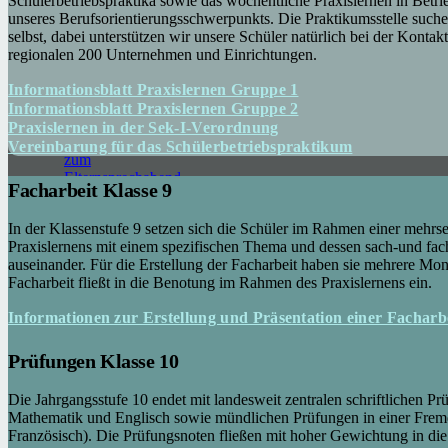
Schülerbetriebspraktika sowie das wöchentliche Praxislernen in Betrie
Hinweis:
unseres Berufsorientierungsschwerpunkts. Die Praktikumsstelle suchen
Verkürzter
selbst, dabei unterstützen wir unsere Schüler natürlich bei der Kont
Unterricht
regionalen 200 Unternehmen und Einrichtungen.
aufgrund der
Witterung
Informationsblatt Praxislernen Gruppe 1
21. Juni
Informationsblatt Praxislernen Gruppe 2
2026
Praxislernen in der Sek-I-Verordnung
Einladung
Vereinbarung für das Schülerbetriebspraktikum
zum
Elternsprechabend
Facharbeit Klasse 9
26. Mai
2026
In der Klassenstufe 9 setzen sich die Schüler im Rahmen einer mehrse
MuK-
Praxislernens mit einem spezifischen Thema und dessen sach-und fach
Projekt – SJ
auseinander. Für die Erstellung der Facharbeit haben sie mehrere Mo
25/26
26.
Facharbeit fließt in die Benotung im Rahmen des Praxislernens ein.
Mai 2026
JtfO
Informationen zur Erstellung und Präsentation einer Facharb
Leichtathletik
– SJ 25/26
26. Mai
Prüfungen Klasse 10
2026
Die Jahrgangsstufe 10 endet mit landesweit zentralen schriftlichen P
Mathematik und Englisch sowie mündlichen Prüfungen in einer Frem
Kontakt
Französisch). Die Prüfungsnoten fließen mit hoher Gewichtung in di