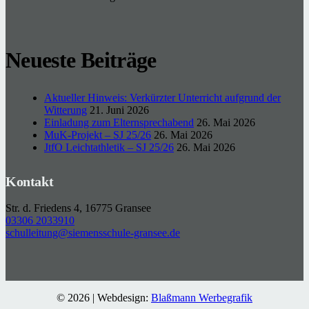
Neueste Beiträge
Aktueller Hinweis: Verkürzter Unterricht aufgrund der
Witterung
21. Juni 2026
Einladung zum Elternsprechabend
26. Mai 2026
MuK-Projekt – SJ 25/26
26. Mai 2026
JtfO Leichtathletik – SJ 25/26
26. Mai 2026
Kontakt
Str. d. Friedens 4, 16775 Gransee
03306 2033910
schulleitung@siemensschule-gransee.de
© 2026 | Webdesign:
Blaßmann Werbegrafik