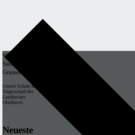
Werner-von-
Siemens-Schule
Gransee
Unsere Schule ist in
Trägerschaft des
Landkreises
Oberhavel.
Neueste