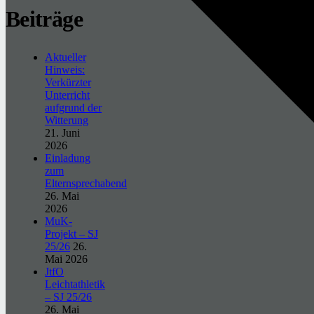
Beiträge
Aktueller
Hinweis:
Verkürzter
Unterricht
aufgrund der
Witterung
21. Juni
2026
Einladung
zum
Elternsprechabend
26. Mai
2026
MuK-
Projekt – SJ
25/26
26.
Mai 2026
JtfO
Leichtathletik
– SJ 25/26
26. Mai