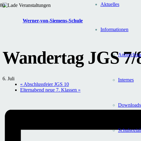
Aktuelles
« Alle Veranstaltungen
Werner-von-Siemens-Schule
Diese Veranstaltung hat bereits stattgefunden.
Informationen
Wandertag JGS 7/
Anprechpar
6. Juli
Internes
«
Abschlussfeier JGS 10
Elternabend neue 7. Klassen
»
Downloads
Schul­sozial