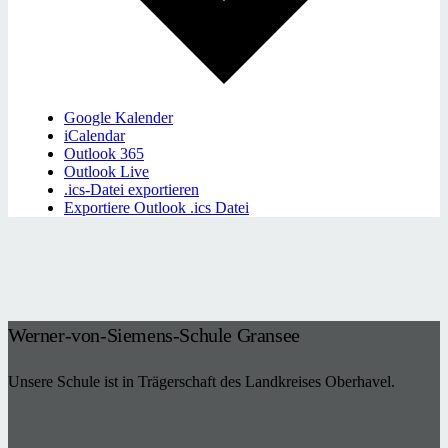
Google Kalender
iCalendar
Outlook 365
Outlook Live
.ics-Datei exportieren
Exportiere Outlook .ics Datei
Werner-von-Siemens-Schule Gransee
Unsere Schule ist in Trägerschaft des Landkreises Oberhavel.