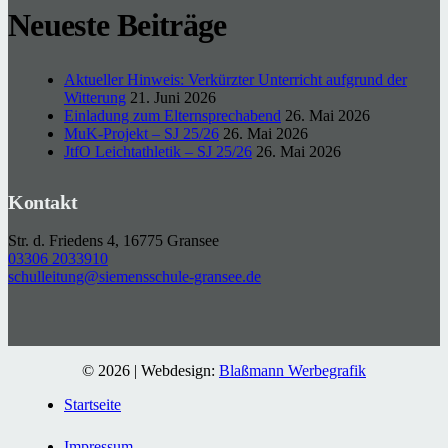
Neueste Beiträge
Aktueller Hinweis: Verkürzter Unterricht aufgrund der
Witterung
21. Juni 2026
Einladung zum Elternsprechabend
26. Mai 2026
MuK-Projekt – SJ 25/26
26. Mai 2026
JtfO Leichtathletik – SJ 25/26
26. Mai 2026
Kontakt
Str. d. Friedens 4, 16775 Gransee
03306 2033910
schulleitung@siemensschule-gransee.de
© 2026 | Webdesign:
Blaßmann Werbegrafik
Startseite
Impressum