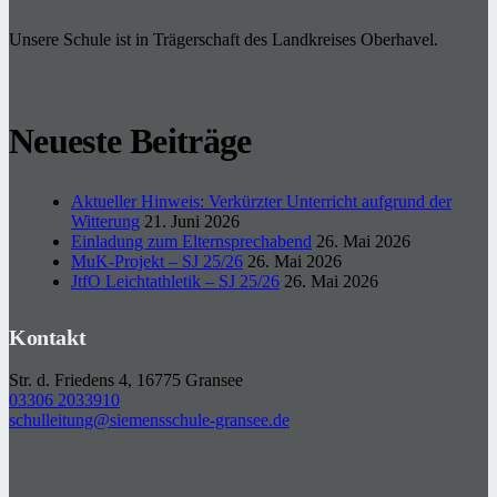
Unsere Schule ist in Trägerschaft des Landkreises Oberhavel.
Neueste Beiträge
Aktueller Hinweis: Verkürzter Unterricht aufgrund der
Witterung
21. Juni 2026
Einladung zum Elternsprechabend
26. Mai 2026
MuK-Projekt – SJ 25/26
26. Mai 2026
JtfO Leichtathletik – SJ 25/26
26. Mai 2026
Kontakt
Str. d. Friedens 4, 16775 Gransee
03306 2033910
schulleitung@siemensschule-gransee.de