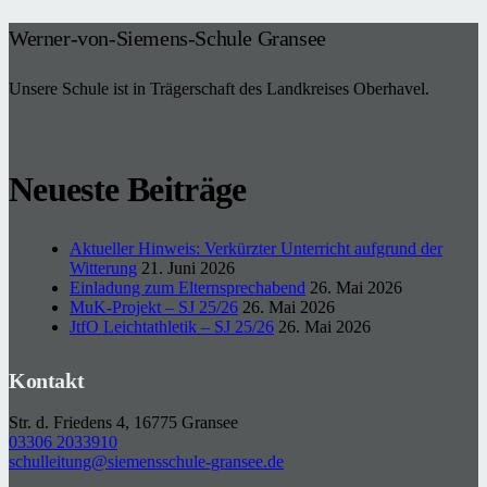
Werner-von-Siemens-Schule Gransee
Unsere Schule ist in Trägerschaft des Landkreises Oberhavel.
Neueste Beiträge
Aktueller Hinweis: Verkürzter Unterricht aufgrund der
Witterung
21. Juni 2026
Einladung zum Elternsprechabend
26. Mai 2026
MuK-Projekt – SJ 25/26
26. Mai 2026
JtfO Leichtathletik – SJ 25/26
26. Mai 2026
Kontakt
Str. d. Friedens 4, 16775 Gransee
03306 2033910
schulleitung@siemensschule-gransee.de