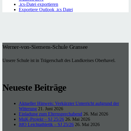
.ics-Datei exportieren
Exportiere Outlook .ics Datei
Werner-von-Siemens-Schule Gransee
Unsere Schule ist in Trägerschaft des Landkreises Oberhavel.
Neueste Beiträge
Aktueller Hinweis: Verkürzter Unterricht aufgrund der
Witterung
21. Juni 2026
Einladung zum Elternsprechabend
26. Mai 2026
MuK-Projekt – SJ 25/26
26. Mai 2026
JtfO Leichtathletik – SJ 25/26
26. Mai 2026