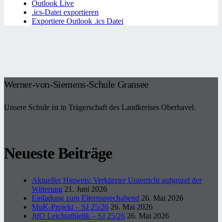
Outlook Live
.ics-Datei exportieren
Exportiere Outlook .ics Datei
Werner-von-Siemens-Schule Gransee
Unsere Schule ist in Trägerschaft des Landkreises Oberhavel.
Neueste Beiträge
Aktueller Hinweis: Verkürzter Unterricht aufgrund der
Witterung
21. Juni 2026
Einladung zum Elternsprechabend
26. Mai 2026
MuK-Projekt – SJ 25/26
26. Mai 2026
JtfO Leichtathletik – SJ 25/26
26. Mai 2026