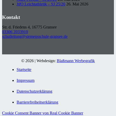
JtfO Leichtathletik – SJ 25/26
26. Mai 2026
Kontakt
Str. d. Friedens 4, 16775 Gransee
03306 2033910
schulleitung@siemensschule-gransee.de
© 2026 | Webdesign:
Blaßmann Werbegrafik
Startseite
Impressum
Datenschutzerklärung
Barrierefreiheitserklärung
Cookie Consent Banner von Real Cookie Banner