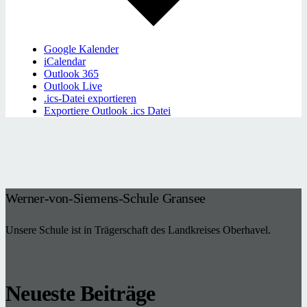
Google Kalender
iCalendar
Outlook 365
Outlook Live
.ics-Datei exportieren
Exportiere Outlook .ics Datei
Werner-von-Siemens-Schule Gransee
Unsere Schule ist in Trägerschaft des Landkreises Oberhavel.
Neueste Beiträge