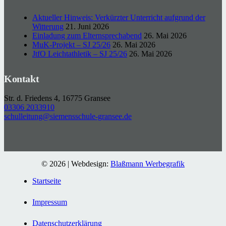
Aktueller Hinweis: Verkürzter Unterricht aufgrund der
Witterung
21. Juni 2026
Einladung zum Elternsprechabend
26. Mai 2026
MuK-Projekt – SJ 25/26
26. Mai 2026
JtfO Leichtathletik – SJ 25/26
26. Mai 2026
Kontakt
Str. d. Friedens 4, 16775 Gransee
03306 2033910
schulleitung@siemensschule-gransee.de
© 2026 | Webdesign:
Blaßmann Werbegrafik
Startseite
Impressum
Datenschutzerklärung