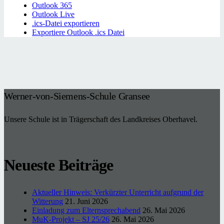
Outlook 365
Outlook Live
.ics-Datei exportieren
Exportiere Outlook .ics Datei
Werner-von-Siemens-Schule Gransee
Unsere Schule ist in Trägerschaft des Landkreises Oberhavel.
Neueste Beiträge
Aktueller Hinweis: Verkürzter Unterricht aufgrund der
Witterung
21. Juni 2026
Einladung zum Elternsprechabend
26. Mai 2026
MuK-Projekt – SJ 25/26
26. Mai 2026