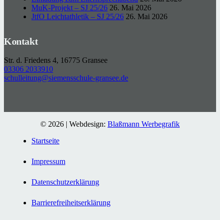
MuK-Projekt – SJ 25/26
26. Mai 2026
JtfO Leichtathletik – SJ 25/26
26. Mai 2026
Kontakt
Str. d. Friedens 4, 16775 Gransee
03306 2033910
schulleitung@siemensschule-gransee.de
© 2026 | Webdesign:
Blaßmann Werbegrafik
Startseite
Impressum
Datenschutzerklärung
Barrierefreiheitserklärung