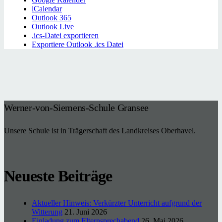
iCalendar
Outlook 365
Outlook Live
.ics-Datei exportieren
Exportiere Outlook .ics Datei
Werner-von-Siemens-Schule Gransee
Unsere Schule ist in Trägerschaft des Landkreises Oberhavel.
Neueste Beiträge
Aktueller Hinweis: Verkürzter Unterricht aufgrund der
Witterung
21. Juni 2026
Einladung zum Elternsprechabend
26. Mai 2026