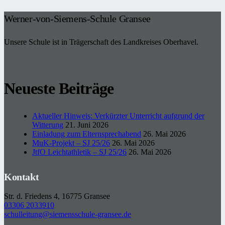
Werner-von-Siemens-Schule Gransee
Unsere Schule ist in Trägerschaft des Landkreises Oberhavel.
Neueste Beiträge
Aktueller Hinweis: Verkürzter Unterricht aufgrund der
Witterung
21. Juni 2026
Einladung zum Elternsprechabend
26. Mai 2026
MuK-Projekt – SJ 25/26
26. Mai 2026
JtfO Leichtathletik – SJ 25/26
26. Mai 2026
Kontakt
Str. d. Friedens 4, 16775 Gransee
03306 2033910
schulleitung@siemensschule-gransee.de