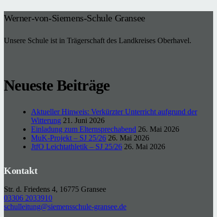
Werner-von-Siemens-Schule Gransee
Unsere Schule ist in Trägerschaft des Landkreises Oberhavel.
Neueste Beiträge
Aktueller Hinweis: Verkürzter Unterricht aufgrund der
Witterung
21. Juni 2026
Einladung zum Elternsprechabend
26. Mai 2026
MuK-Projekt – SJ 25/26
26. Mai 2026
JtfO Leichtathletik – SJ 25/26
26. Mai 2026
Kontakt
Str. d. Friedens 4, 16775 Gransee
03306 2033910
schulleitung@siemensschule-gransee.de