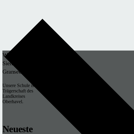
Werner-von-
Siemens-Schule
Gransee
Unsere Schule ist in
Trägerschaft des
Landkreises
Oberhavel.
Neueste