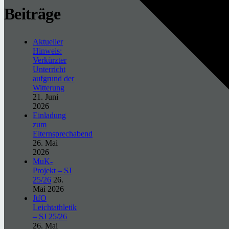
Beiträge
Aktueller
Hinweis:
Verkürzter
Unterricht
aufgrund der
Witterung
21. Juni
2026
Einladung
zum
Elternsprechabend
26. Mai
2026
MuK-
Projekt – SJ
25/26
26.
Mai 2026
JtfO
Leichtathletik
– SJ 25/26
26. Mai