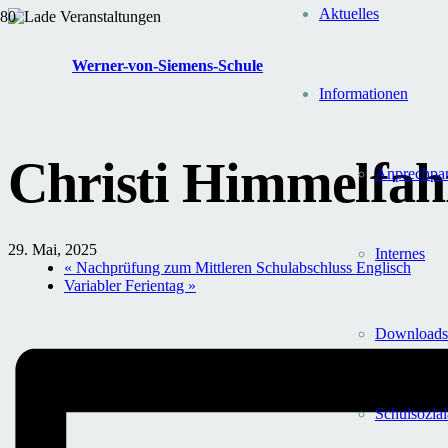
Aktuelles
« Alle Veranstaltungen
Werner-von-Siemens-Schule
Diese Veranstaltung hat bereits stattgefunden.
Informationen
Christi Himmelfahr
Anprechpar
29. Mai, 2025
Internes
«
Nachprüfung zum Mittleren Schulabschluss Englisch
Variabler Ferientag
»
Downloads
Schul­sozial