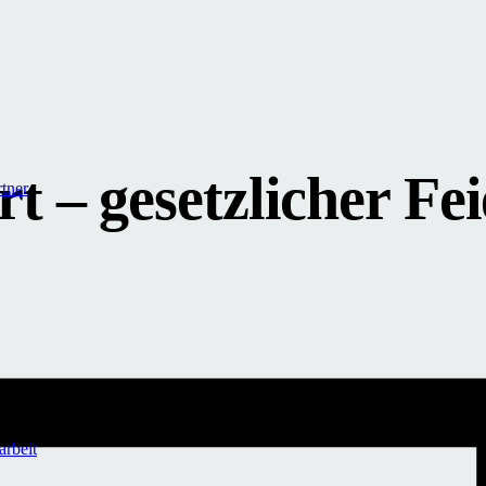
t – gesetzlicher Fei
tner
arbeit