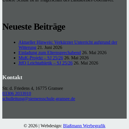
Neueste Beiträge
Aktueller Hinweis: Verkürzter Unterricht aufgrund der
Witterung
21. Juni 2026
Einladung zum Elternsprechabend
26. Mai 2026
MuK-Projekt – SJ 25/26
26. Mai 2026
JtfO Leichtathletik – SJ 25/26
26. Mai 2026
Kontakt
Str. d. Friedens 4, 16775 Gransee
03306 2033910
schulleitung@siemensschule-gransee.de
© 2026 | Webdesign:
Blaßmann Werbegrafik