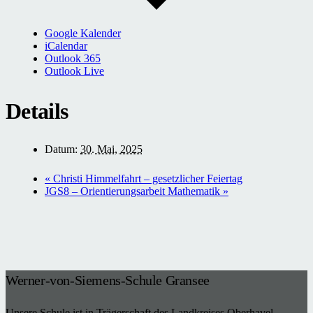
Google Kalender
iCalendar
Outlook 365
Outlook Live
Details
Datum:
30. Mai, 2025
«
Christi Himmelfahrt – gesetzlicher Feiertag
JGS8 – Orientierungsarbeit Mathematik
»
Werner-von-Siemens-Schule Gransee
Unsere Schule ist in Trägerschaft des Landkreises Oberhavel.