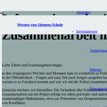
Aktuelles
Informationsschre
Werner-von-Siemens-Schule
Zusammenarbeit mi
Informationen
Anprechpar
Posted on
8. April 2025
Liebe Eltern und Erziehungsberechtigte,
Internes
Werner-von-
in den vergangenen Wochen und Monaten kam es wiederholt zu Polizei
in der Öffentlichkeit – Fragen und zum Teil auch Sorgen ausgelöst h
Siemens-Schule
warum es zu Einsätzen kommt und wie wir mit der Polizei zusammena
Gransee
Downloads
Zunächst möchten wir klarstellen: Die Sicherheit aller Schülerinnen u
Zusammenarbeit mit der Polizei erfolgt vor allem präventiv und unte
Unsere Schule ist in
routinemäßiger Maßnahmen, etwa zur Prävention von Drogenmissbrauc
Trägerschaft des
von Konflikten.
Landkreises