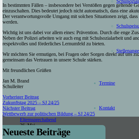
Schul­sozial
Oberhavel.
In bestimmten Fällen – insbesondere bei Verstößen gegen geltende Geset
einzuschalten. Dies bedeutet jedoch nicht automatisch, dass eine akut
Der verantwortungsvolle Umgang mit solchen Situationen zeigt, dass
werden.
Schulspeis
Neueste
Wichtig ist uns dabei vor allem eines: Prävention. Durch die enge Zus
Neben der Polizei arbeiten wir auch eng mit Schulsozialarbeit und a
respektvolles und förderliches Lernumfeld zu bieten.
Beiträge
Stellen­ang
Wir möchten Sie ermutigen, bei Fragen oder Sorgen direkt auf uns
gemeinsam das Vertrauen in unsere Schule stärken.
Aktueller
Hinweis:
Mit freundlichen Grüßen
Verkürzter
Unterricht
Jan M. Brand
Termine
aufgrund der
Schulleiter
Witterung
Vorheriger Beitrag
21. Juni
Zukunftstag 2025 – SJ 24/25
2026
Kontakt
Nächster Beitrag
Einladung
Wettbewerb zur politischen Bildung – SJ 24/25
zum
Elternsprechabend
26. Mai
Neueste Beiträge
2026
MuK-