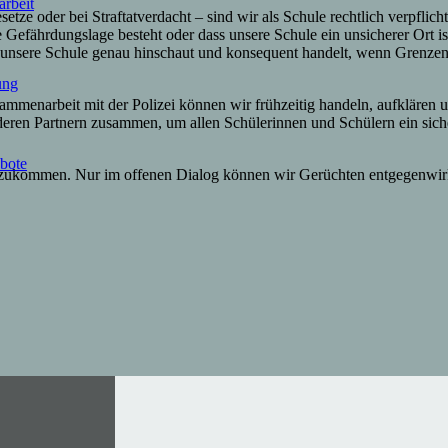
arbeit
ze oder bei Straftatverdacht – sind wir als Schule rechtlich verpflichte
e Gefährdungslage besteht oder dass unsere Schule ein unsicherer Ort is
 unsere Schule genau hinschaut und konsequent handelt, wenn Grenzen 
ung
ammenarbeit mit der Polizei können wir frühzeitig handeln, aufklären u
nderen Partnern zusammen, um allen Schülerinnen und Schülern ein sich
ebote
 zuzukommen. Nur im offenen Dialog können wir Gerüchten entgegenwi