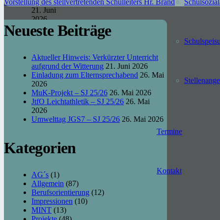
Witterung
Vorstellung des stellvertretenden Schulleiters Hr. Brand
Schul­sozial
21. Juni
2026
Neueste Beiträge
Einladung
zum
Schulspeis
Elternsprechabend
26. Mai
Aktueller Hinweis: Verkürzter Unterricht
2026
aufgrund der Witterung
21. Juni 2026
MuK-
Einladung zum Elternsprechabend
26. Mai
Stellen­ang
Projekt – SJ
2026
25/26
26.
MuK-Projekt – SJ 25/26
26. Mai 2026
Mai 2026
JtfO Leichtathletik – SJ 25/26
26. Mai
JtfO
2026
Leichtathletik
Umwelttag JGS7 – SJ 25/26
26. Mai 2026
– SJ 25/26
Termine
26. Mai
2026
Kategorien
Kontakt
Kontakt
AG´s
(1)
Allgemein
(87)
Str. d. Friedens 4,
Berufsorientierung
(12)
16775 Gransee
Impressionen
(10)
03306 2033910
MINT
(13)
schulleitung@siemensschule-
Projekte
(48)