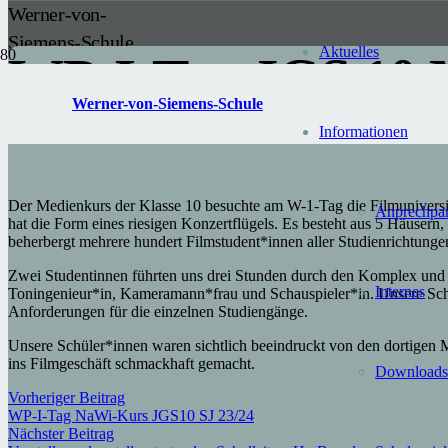
Werner-von-
Siemens-Schule
Aktuelles
WP-I-Tag JGS 10 
Gransee
Werner-von-Siemens-Schule
Unsere Schule ist in
Informationen
Trägerschaft des
Posted on
9. Dezember 2024
Landkreises
Oberhavel.
Der Medienkurs der Klasse 10 besuchte am W-1-Tag die Filmuniversi
Anprechpar
hat die Form eines riesigen Konzertflügels. Es besteht aus 5 Häusern
beherbergt mehrere hundert Filmstudent*innen aller Studienrichtunge
Neueste
Zwei Studentinnen führten uns drei Stunden durch den Komplex und g
Internes
Toningenieur*in, Kameramann*frau und Schauspieler*in. Unsere Schül
Beiträge
Anforderungen für die einzelnen Studiengänge.
Unsere Schüler*innen waren sichtlich beeindruckt von den dortigen M
Aktueller
ins Filmgeschäft schmackhaft gemacht.
Downloads
Hinweis:
Verkürzter
Vorheriger Beitrag
Unterricht
WP-I-Tag NaWi-Kurs JGS10 SJ 23/24
aufgrund der
Nächster Beitrag