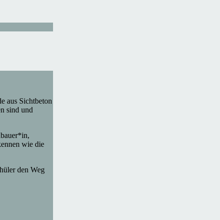
e aus Sichtbeton
en sind und
nbauer*in,
kennen wie die
Schüler den Weg