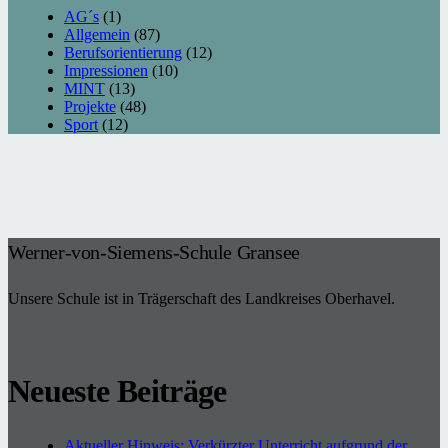
AG´s
(1)
Allgemein
(87)
Berufsorientierung
(12)
Impressionen
(10)
MINT
(13)
Projekte
(48)
Sport
(12)
Werner-von-Siemens-Schule Gransee
Unsere Schule ist in Trägerschaft des Landkreises Oberhavel.
Neueste Beiträge
Aktueller Hinweis: Verkürzter Unterricht aufgrund der