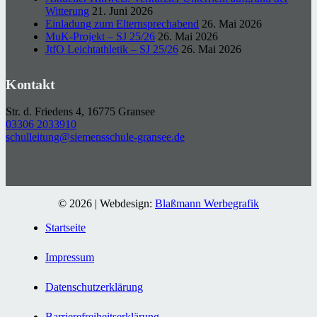
Witterung
21. Juni 2026
Einladung zum Elternsprechabend
26. Mai 2026
MuK-Projekt – SJ 25/26
26. Mai 2026
JtfO Leichtathletik – SJ 25/26
26. Mai 2026
Kontakt
Str. d. Friedens 4, 16775 Gransee
03306 2033910
schulleitung@siemensschule-gransee.de
© 2026 | Webdesign:
Blaßmann Werbegrafik
Startseite
Impressum
Datenschutzerklärung
Barrierefreiheitserklärung