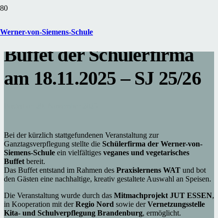
Veganes & vegetarisches
Werner-von-Siemens-Schule
Buffet der Schülerfirma
am 18.11.2025 – SJ 25/26
Posted on
29. November 2025
Bei der kürzlich stattgefundenen Veranstaltung zur
Ganztagsverpflegung stellte die
Schülerfirma der Werner-von-
Siemens-Schule
ein vielfältiges
veganes und vegetarisches
Buffet
bereit.
Das Buffet entstand im Rahmen des
Praxislernens WAT
und bot
den Gästen eine nachhaltige, kreativ gestaltete Auswahl an Speisen.
Die Veranstaltung wurde durch das
Mitmachprojekt JUT ESSEN
,
in Kooperation mit der
Regio Nord
sowie der
Vernetzungsstelle
Kita- und Schulverpflegung Brandenburg
, ermöglicht.