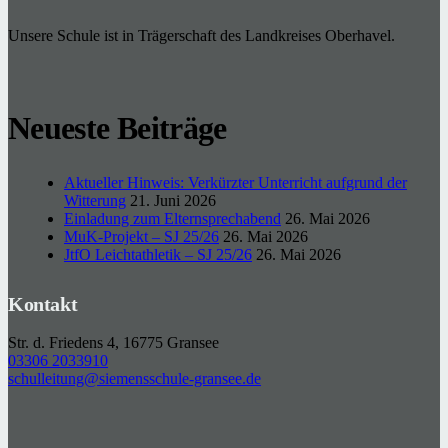
Unsere Schule ist in Trägerschaft des Landkreises Oberhavel.
Neueste Beiträge
Aktueller Hinweis: Verkürzter Unterricht aufgrund der
Witterung
21. Juni 2026
Einladung zum Elternsprechabend
26. Mai 2026
MuK-Projekt – SJ 25/26
26. Mai 2026
JtfO Leichtathletik – SJ 25/26
26. Mai 2026
Kontakt
Str. d. Friedens 4, 16775 Gransee
03306 2033910
schulleitung@siemensschule-gransee.de