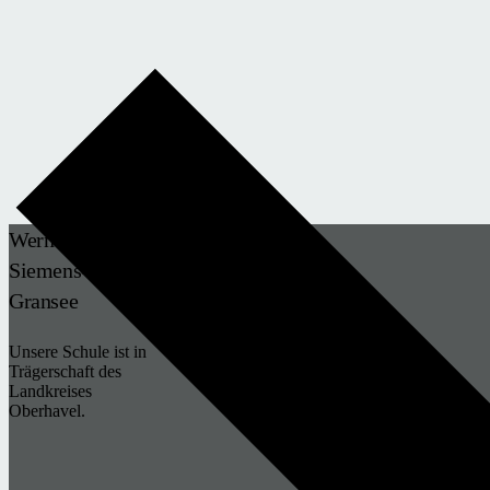
Werner-von-
Siemens-Schule
Gransee
Unsere Schule ist in
Trägerschaft des
Landkreises
Oberhavel.