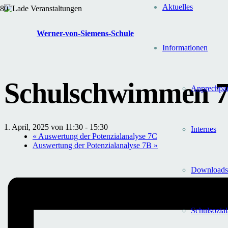
Aktuelles
« Alle Veranstaltungen
Werner-von-Siemens-Schule
Diese Veranstaltung hat bereits stattgefunden.
Informationen
Schulschwimmen 
Anprechpar
1. April, 2025 von 11:30
-
15:30
Internes
«
Auswertung der Potenzialanalyse 7C
Auswertung der Potenzialanalyse 7B
»
Downloads
Schul­sozial