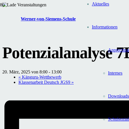
Aktuelles
« Alle Veranstaltungen
Werner-von-Siemens-Schule
Diese Veranstaltung hat bereits stattgefunden.
Informationen
Potenzialanalyse 7
Anprechpar
20. März, 2025 von 8:00
-
13:00
Internes
«
Känguru-Wettbewerb
Klassenarbeit Deutsch JGS9
»
Downloads
Schul­sozial