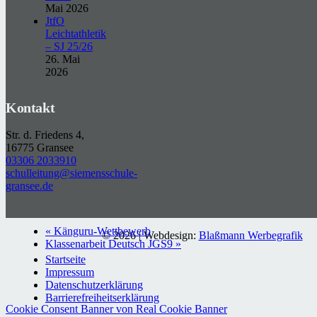
Mai 2026
JtfO
Leichtathletik
– SJ 25/26
26. Mai
2026
Kontakt
Str. d. Friedens 4,
16775 Gransee
03306 2033910
schulleitung@siemensschule-
gransee.de
«
Känguru-Wettbewerb
© 2026 | Webdesign:
Blaßmann Werbegrafik
Klassenarbeit Deutsch JGS9
»
Startseite
Impressum
Datenschutzerklärung
Barrierefreiheitserklärung
Cookie Consent Banner von Real Cookie Banner