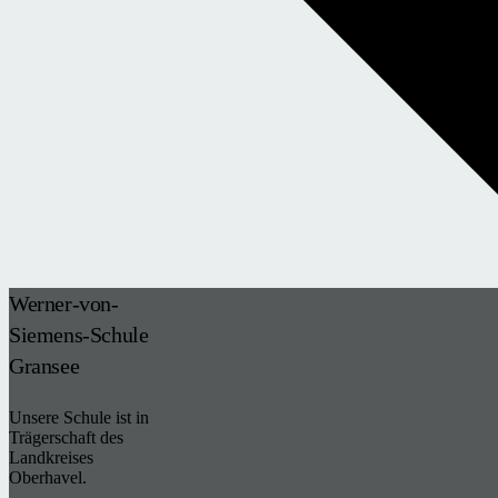
Werner-von-
Siemens-Schule
Gransee
Unsere Schule ist in
Trägerschaft des
Landkreises
Oberhavel.