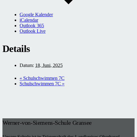
Google Kalender
iCalendar
Outlook 365
Outlook Live
Details
Datum:
18. Juni, 2025
«
Schulschwimmen 7C
Schulschwimmen 7C
»
Werner-von-Siemens-Schule Gransee
Unsere Schule ist in Trägerschaft des Landkreises Oberhavel.