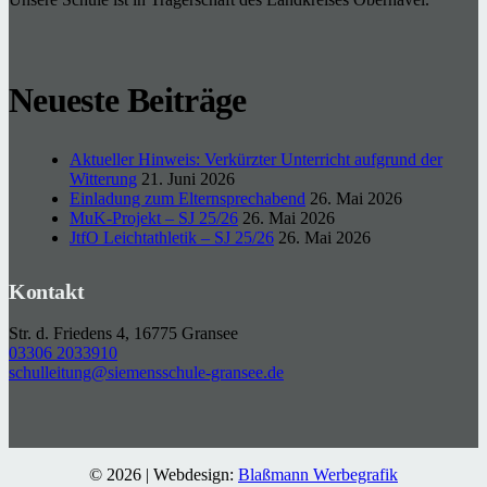
Neueste Beiträge
Aktueller Hinweis: Verkürzter Unterricht aufgrund der
Witterung
21. Juni 2026
Einladung zum Elternsprechabend
26. Mai 2026
MuK-Projekt – SJ 25/26
26. Mai 2026
JtfO Leichtathletik – SJ 25/26
26. Mai 2026
Kontakt
Str. d. Friedens 4, 16775 Gransee
03306 2033910
schulleitung@siemensschule-gransee.de
© 2026 | Webdesign:
Blaßmann Werbegrafik