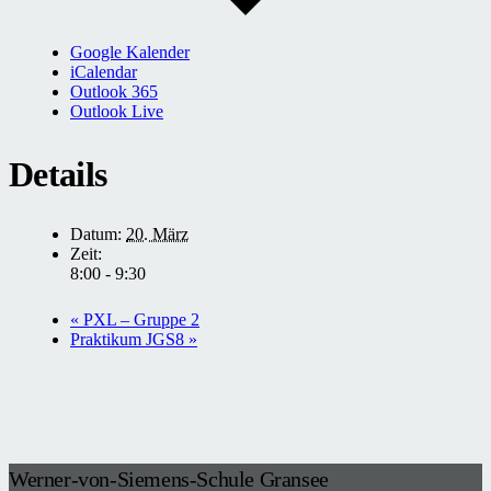
Google Kalender
iCalendar
Outlook 365
Outlook Live
Details
Datum:
20. März
Zeit:
8:00 - 9:30
«
PXL – Gruppe 2
Praktikum JGS8
»
Werner-von-Siemens-Schule Gransee