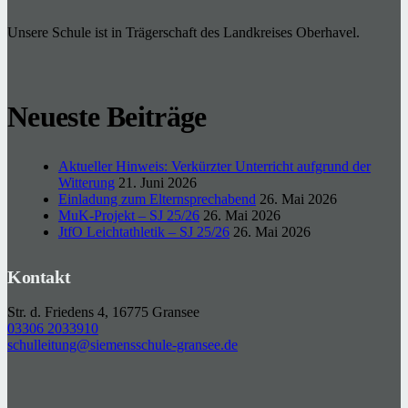
Unsere Schule ist in Trägerschaft des Landkreises Oberhavel.
Neueste Beiträge
Aktueller Hinweis: Verkürzter Unterricht aufgrund der
Witterung
21. Juni 2026
Einladung zum Elternsprechabend
26. Mai 2026
MuK-Projekt – SJ 25/26
26. Mai 2026
JtfO Leichtathletik – SJ 25/26
26. Mai 2026
Kontakt
Str. d. Friedens 4, 16775 Gransee
03306 2033910
schulleitung@siemensschule-gransee.de