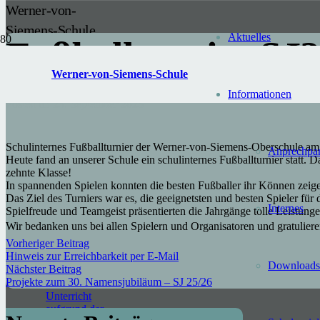
Werner-von-
Siemens-Schule
Aktuelles
Fußballturnier SJ2
Gransee
Werner-von-Siemens-Schule
Unsere Schule ist in
Informationen
Trägerschaft des
Posted on
23. September 2025
Landkreises
Oberhavel.
Schulinternes Fußballturnier der Werner-von-Siemens-Oberschule a
Anprechpar
Heute fand an unserer Schule ein schulinternes Fußballturnier statt. 
zehnte Klasse!
Neueste
In spannenden Spielen konnten die besten Fußballer ihr Können zeig
Das Ziel des Turniers war es, die geeignetsten und besten Spieler für
Internes
Spielfreude und Teamgeist präsentierten die Jahrgänge tolle Leistunge
Beiträge
Wir bedanken uns bei allen Spielern und Organisatoren und gratulier
Vorheriger Beitrag
Hinweis zur Erreichbarkeit per E-Mail
Aktueller
Downloads
Nächster Beitrag
Hinweis:
Projekte zum 30. Namensjubiläum – SJ 25/26
Verkürzter
Unterricht
aufgrund der