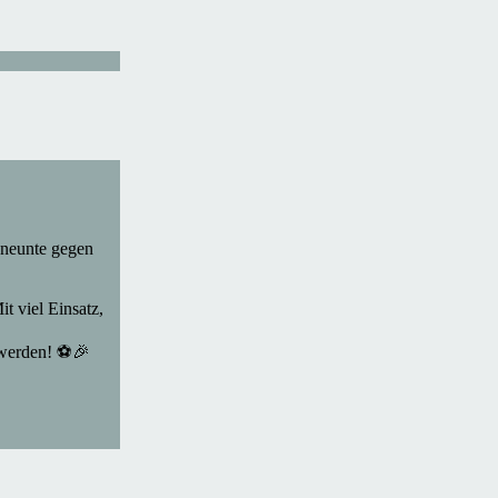
, neunte gegen
t viel Einsatz,
n werden! ⚽🎉