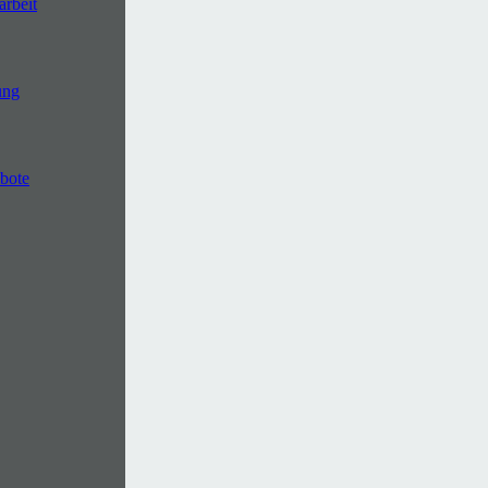
arbeit
ung
ebote