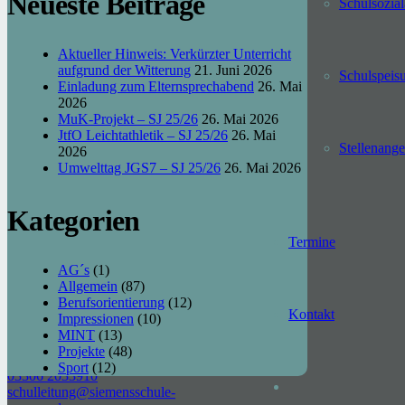
Neueste Beiträge
Witterung
Schul­sozial
21. Juni
2026
Einladung
Aktueller Hinweis: Verkürzter Unterricht
zum
aufgrund der Witterung
21. Juni 2026
Schulspeis
Elternsprechabend
Einladung zum Elternsprechabend
26. Mai
26. Mai
2026
2026
MuK-Projekt – SJ 25/26
26. Mai 2026
MuK-
JtfO Leichtathletik – SJ 25/26
26. Mai
Stellen­ang
Projekt – SJ
2026
25/26
26.
Umwelttag JGS7 – SJ 25/26
26. Mai 2026
Mai 2026
JtfO
Kategorien
Leichtathletik
– SJ 25/26
Termine
26. Mai
2026
AG´s
(1)
Allgemein
(87)
Berufsorientierung
(12)
Kontakt
Kontakt
Impressionen
(10)
MINT
(13)
Str. d. Friedens 4,
Projekte
(48)
16775 Gransee
Sport
(12)
03306 2033910
schulleitung@siemensschule-