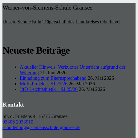
Werner-von-Siemens-Schule Gransee
Unsere Schule ist in Trägerschaft des Landkreises Oberhavel.
Neueste Beiträge
Aktueller Hinweis: Verkürzter Unterricht aufgrund der
Witterung
21. Juni 2026
Einladung zum Elternsprechabend
26. Mai 2026
MuK-Projekt – SJ 25/26
26. Mai 2026
JtfO Leichtathletik – SJ 25/26
26. Mai 2026
Kontakt
Str. d. Friedens 4, 16775 Gransee
03306 2033910
schulleitung@siemensschule-gransee.de