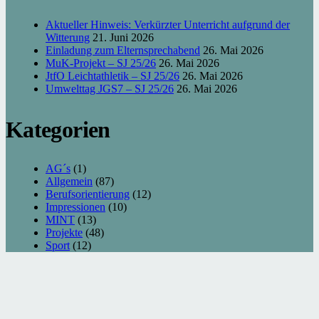
Aktueller Hinweis: Verkürzter Unterricht aufgrund der
Witterung
21. Juni 2026
Einladung zum Elternsprechabend
26. Mai 2026
MuK-Projekt – SJ 25/26
26. Mai 2026
JtfO Leichtathletik – SJ 25/26
26. Mai 2026
Umwelttag JGS7 – SJ 25/26
26. Mai 2026
Kategorien
AG´s
(1)
Allgemein
(87)
Berufsorientierung
(12)
Impressionen
(10)
MINT
(13)
Projekte
(48)
Sport
(12)