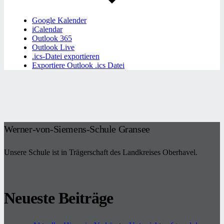
Google Kalender
iCalendar
Outlook 365
Outlook Live
.ics-Datei exportieren
Exportiere Outlook .ics Datei
Werner-von-Siemens-Schule Gransee
Unsere Schule ist in Trägerschaft des Landkreises Oberhavel.
Neueste Beiträge