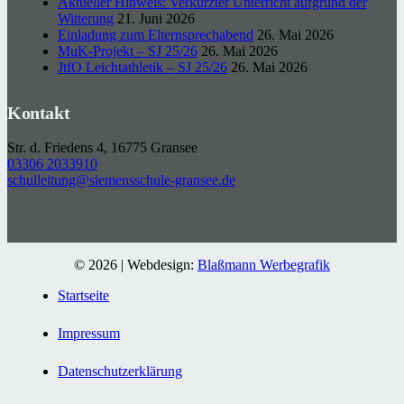
Aktueller Hinweis: Verkürzter Unterricht aufgrund der
Witterung
21. Juni 2026
Einladung zum Elternsprechabend
26. Mai 2026
MuK-Projekt – SJ 25/26
26. Mai 2026
JtfO Leichtathletik – SJ 25/26
26. Mai 2026
Kontakt
Str. d. Friedens 4, 16775 Gransee
03306 2033910
schulleitung@siemensschule-gransee.de
© 2026 | Webdesign:
Blaßmann Werbegrafik
Startseite
Impressum
Datenschutzerklärung